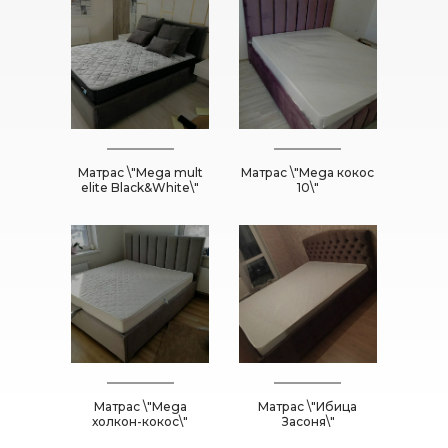
Матрас \"Mega mult
Матрас \"Mega кокос
elite Black&White\"
10\"
Матрас \"Mega
Матрас \"Ибица
холкон-кокос\"
Засоня\"