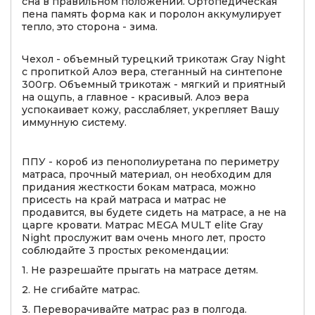
сна в правильном положении. Ортопедическая
пена память форма как и поролон аккумулирует
тепло, это сторона - зима.
Чехол - объемный турецкий трикотаж Gray Night
с пропиткой Алоэ вера, стеганный на синтепоне
300гр. Объемный трикотаж - мягкий и приятный
на ощупь, а главное - красивый. Алоэ вера
успокаивает кожу, расслабляет, укрепляет Вашу
иммунную систему.
ППУ - короб из пенополиуретана по периметру
матраса, прочный материал, он необходим для
придания жесткости бокам матраса, можно
присесть на край матраса и матрас не
продавится, вы будете сидеть на матрасе, а не на
царге кровати. Матрас MEGA MULT elite Gray
Night прослужит вам очень много лет, просто
соблюдайте 3 простых рекомендации:
1. Не разрешайте прыгать на матрасе детям.
2. Не сгибайте матрас.
3. Переворачивайте матрас раз в полгода.