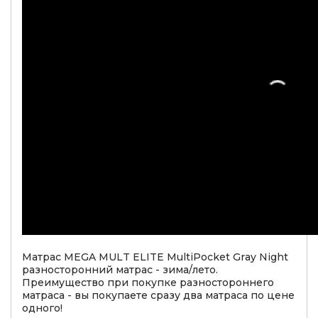
Матрас MEGA MULT ELITE MultiPocket Gray Night
разносторонний матрас - зима/лето.
Преимущество при покупке разностороннего
матраса - вы покупаете сразу два матраса по цене
одного!